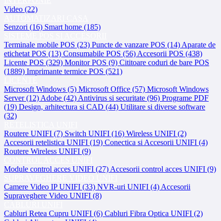
INTERFONIE
Video (22)
AUTOMATIZARI CASA
Senzori (16)
Smart home (185)
SISTEME POS SI ACCESORII
Terminale mobile POS (23)
Puncte de vanzare POS (14)
Aparate de
etichetat POS (13)
Consumabile POS (56)
Accesorii POS (438)
Licente POS (329)
Monitor POS (9)
Cititoare coduri de bare POS
(1889)
Imprimante termice POS (521)
LICENTE
Microsoft Windows (5)
Microsoft Office (57)
Microsoft Windows
Server (12)
Adobe (42)
Antivirus si securitate (96)
Programe PDF
(19)
Design, arhitectura si CAD (44)
Utilitare si diverse software
(32)
RETELISTICA UNIFI
Routere UNIFI (7)
Switch UNIFI (16)
Wireless UNIFI (2)
Accesorii retelistica UNIFI (19)
Conectica si Accesorii UNIFI (4)
Routere Wireless UNIFI (9)
CONTROL ACCES UNIFI
Module control acces UNIFI (27)
Accesorii control acces UNIFI (9)
SUPRAVEGHERE VIDEO UNIFI
Camere Video IP UNIFI (33)
NVR-uri UNIFI (4)
Accesorii
Supraveghere Video UNIFI (8)
CABLURI UNIFI
Cabluri Retea Cupru UNIFI (6)
Cabluri Fibra Optica UNIFI (2)