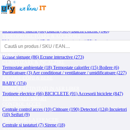
Contact
Contul meu
Coșul meu
Asistență IT
Showroom
B2B
Prețuri
B2B pentru compania ta
UPS-URI
UPS (746)
Componente / accesorii UPS (65)
Baterii UPS (60)
BATERII
Incarcatoare baterii (86)
Baterii (509)
Baterii externe (146)
VIDEOPROIECTOARE & ACCESORII
Video proiectoare (167)
Ecrane de proiectie (155)
Suporti
videoproiector (114)
Accesorii Video proiectoare (31)
SOLUTII DISPLAY PROFESIONALE
MENU
Ecrane signage (86)
Ecrane interactive (273)
CLIMATIZARE & INCALZIRE
Termostate ambientale (18)
Termostate calorifer (15)
Boilere (6)
Purificatoare (3)
Aer conditionat / ventilatoare / umidificatoare (227)
JUCARII, COPII & BEBE
BABY (374)
SPORT & ACTIVITATI IN AER LIBER
Trotinete electrice (66)
BICICLETE (91)
Accesorii biciclete (847)
TERMINALE SMART
CONTROL ACCES
Centrale control acces (10)
Cititoare (190)
Detectori (124)
Incuietori
(10)
Seifuri (9)
PROTECTIE LA EFRACTIE
Centrale si tastaturi (7)
Sirene (18)