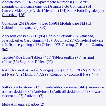
Aparate foto DSLR (4)
Aparate foto Mirrorless (1)
Baterii,
acumulatori si incarcatoare (62)
Aparate Foto Compacte (54)
Camere Video (96)
Carduri Memorie (174)
Rame Foto Digitale (26)
Obiective (138)
CONECTICA
Conectica (261)
Audio - Video (1498)
Modulatoare FM (13)
Cabluri si Incarcatoare (4320)
CONSOLE & JOCURI
Accesorii console & PC (85)
Console Portabile (6)
Gamepad,
Joystick-uri & Casti Gaming (187)
Jocuri PC (1)
Console Hardware
(12)
Scaune gaming (118)
Ochelari VR Gaming (7)
Birouri Gaming
(62)
TABLETE & ACCESORII
Tablete (400)
Huse Tablete (451)
Tablete grafice (71)
tastaturi
tablete (53)
Suporturi Tablete (80)
NAS SI SOLUTII
NAS (Network Attached Storage) (103)
HDD-uri NAS (55)
SSD-
uri NAS (24)
Memorii NAS (8)
Componte / accesorii NAS (44)
CABLURI SI ADAPTOARE
SOFTWARE
Software educational (14)
Licente aditionale server (993)
Sisteme de
operare desktop (35)
Antivirus (1)
Aplicatii desktop (255)
Software
electronic (25)
Antivirus (3)
ACCESORII FOTO
Mufe Alimentare Laptop (2)