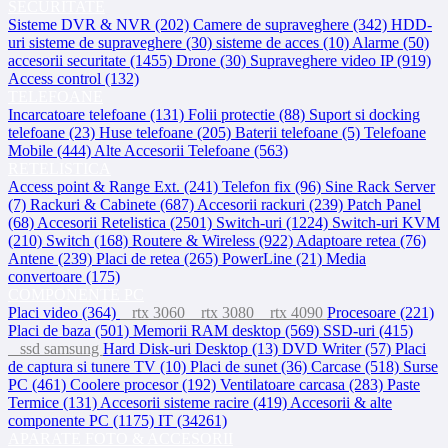
SECURITATE
Sisteme DVR & NVR (202)
Camere de supraveghere (342)
HDD-
uri sisteme de supraveghere (30)
sisteme de acces (10)
Alarme (50)
accesorii securitate (1455)
Drone (30)
Supraveghere video IP (919)
Access control (132)
TELEFOANE
Incarcatoare telefoane (131)
Folii protectie (88)
Suport si docking
telefoane (23)
Huse telefoane (205)
Baterii telefoane (5)
Telefoane
Mobile (444)
Alte Accesorii Telefoane (563)
RETELISTICA
Access point & Range Ext. (241)
Telefon fix (96)
Sine Rack Server
(7)
Rackuri & Cabinete (687)
Accesorii rackuri (239)
Patch Panel
(68)
Accesorii Retelistica (2501)
Switch-uri (1224)
Switch-uri KVM
(210)
Switch (168)
Routere & Wireless (922)
Adaptoare retea (76)
Antene (239)
Placi de retea (265)
PowerLine (21)
Media
convertoare (175)
COMPONENTE PC
Placi video (364)
rtx 3060
rtx 3080
rtx 4090
Procesoare (221)
Placi de baza (501)
Memorii RAM desktop (569)
SSD-uri (415)
ssd samsung
Hard Disk-uri Desktop (13)
DVD Writer (57)
Placi
de captura si tunere TV (10)
Placi de sunet (36)
Carcase (518)
Surse
PC (461)
Coolere procesor (192)
Ventilatoare carcasa (283)
Paste
Termice (131)
Accesorii sisteme racire (419)
Accesorii & alte
componente PC (1175)
IT (34261)
APARATE FOTO & ACCESORII