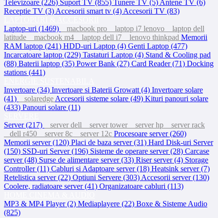
Televizoare (226)
Suport TV (855)
Tunere TV (5)
Antene TV (6)
Receptie TV (3)
Accesorii smart tv (4)
Accesorii TV (83)
LAPTOPURI & ACCESORII
Laptop-uri (1469)
macbook pro
laptop i7 lenovo
laptop dell
latitude
macbook m4
laptop dell i7
lenovo thinkpad
Memorii
RAM laptop (241)
HDD-uri Laptop (4)
Genti Laptop (477)
Incarcatoare laptop (229)
Tastaturi Laptop (4)
Stand & Cooling pad
(88)
Baterii laptop (35)
Power Bank (27)
Card Reader (71)
Docking
stations (441)
ENERGIE SUSTENABILA
Invertoare (34)
Invertoare si Baterii Growatt (4)
Invertoare solare
(41)
solaredge
Accesorii sisteme solare (49)
Kituri panouri solare
(433)
Panouri solare (11)
SERVERE
Server (217)
server dell
server tower
server hp
server rack
dell r450
server 8c
server 12c
Procesoare server (260)
Memorii server (120)
Placi de baza server (31)
Hard Disk-uri Server
(150)
SSD-uri Server (196)
Sisteme de operare server (28)
Carcase
server (48)
Surse de alimentare server (33)
Riser server (4)
Storage
Controller (11)
Cabluri si Adaptoare server (18)
Heatsink server (7)
Retelistica server (22)
Optiuni Servere (303)
Accesorii server (130)
Coolere, radiatoare server (41)
Organizatoare cabluri (113)
HOME CINEMA & AUDIO
MP3 & MP4 Player (2)
Mediaplayere (22)
Boxe & Sisteme Audio
(825)