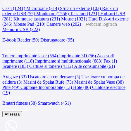
PERIFERICE PC
Casti (1241)
Microfoane (314)
SSD-uri externe (103)
Rack-uri
externe USB (55)
Monitoare (1556)
Tastaturi (1231)
Hub-uri USB
(281)
Kit mouse tastatura (231)
Mouse (1021)
Hard Disk-uri externe
(246)
Mouse Pad (210)
Camere web (202)
webcam logitech
Memorii USB (322)
ACCESORII
E-book Reader (50)
Distrugatoare (95)
ACCESORII LAPTOP
IMPRIMANTE, SCANERE & CONSUMABILE
Tonere imprimante laser (554)
Imprimante 3D (56)
Accesorii
imprimante (118)
Imprimante si multifunctionale (683)
Fax (1)
Scanere (183)
Cartuse si tonere (4112)
Alte consumabile (61)
ELECTROCASNICE MARI
Aragaze (33)
Uscatoare cu condensare (3)
Uscatoare cu pompa de
caldura (3)
Masini de Spalat Rufe (73)
Masini de Spalat Vase (38)
Plite (49)
Cuptoare Incorporabile (13)
Hote (86)
Cuptoare electrice
(19)
WEARABLES
Bratari fitness (58)
Smartwatch (451)
GADGETURI
Afisează