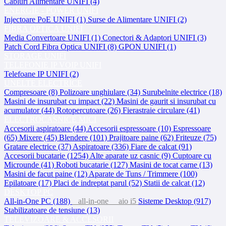
Cabluri Alimentare UNIFI (4)
ENERGIE - POWER UNIFI
Injectoare PoE UNIFI (1)
Surse de Alimentare UNIFI (2)
FIBRA OPTICA UNIFI
Media Convertoare UNIFI (1)
Conectori & Adaptori UNIFI (3)
Patch Cord Fibra Optica UNIFI (8)
GPON UNIFI (1)
STORAGE UNIFI
TELEFONIE IP VOIP UNIFI
Telefoane IP UNIFI (2)
UNELTE ELECTRICE
Compresoare (8)
Polizoare unghiulare (34)
Surubelnite electrice (18)
Masini de insurubat cu impact (22)
Masini de gaurit si insurubat cu
acumulator (44)
Rotopercutoare (26)
Fierastraie circulare (41)
ELECTROCASNICE MICI
Accesorii aspiratoare (44)
Accesorii espressoare (10)
Espressoare
(65)
Mixere (45)
Blendere (101)
Prajitoare paine (62)
Friteuze (75)
Gratare electrice (37)
Aspiratoare (336)
Fiare de calcat (91)
Accesorii bucatarie (1254)
Alte aparate uz casnic (9)
Cuptoare cu
Microunde (41)
Roboti bucatarie (127)
Masini de tocat carne (13)
Masini de facut paine (12)
Aparate de Tuns / Trimmere (100)
Epilatoare (17)
Placi de indreptat parul (52)
Statii de calcat (12)
DESKTOP PC
All-in-One PC (188)
all-in-one
aio i5
Sisteme Desktop (917)
Stabilizatoare de tensiune (13)
TELEVIZOARE & ACCESORII