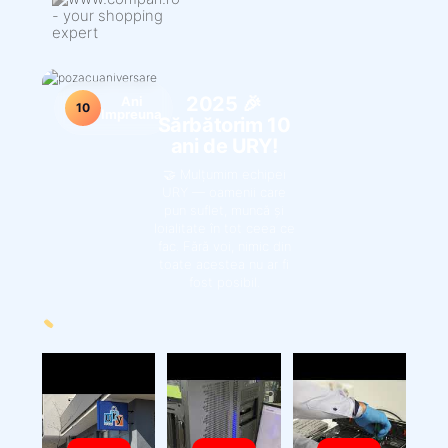
2025 🎉
Ani
10
Impreuna
Sărbătorim 10
ani de URY!
🤝 Mulțumim echipei
URY — oamenii care
pun suflet, muncă și
loialitate în tot ceea ce
fac. Fără voi, nimic din
toate acestea nu ar fi
fost posibil.