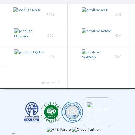
9072
692
501
439
410
384
și mai mulți