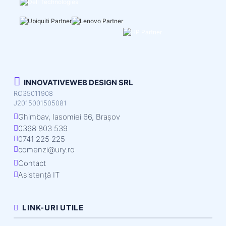
INNOVATIVEWEB DESIGN SRL
RO35011908
J2015001505081
Ghimbav, Iasomiei 66, Brașov
0368 803 539
0741 225 225
comenzi@ury.ro
Contact
Asistență IT
LINK-URI UTILE